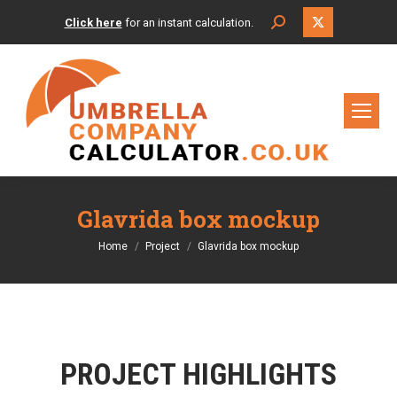
X
Search:
Click here
for an instant calculation.
page
opens
in
new
window
Glavrida box mockup
You are here:
Home
Project
Glavrida box mockup
PROJECT HIGHLIGHTS