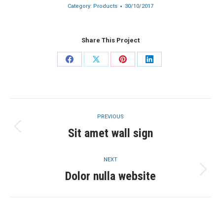
Category:
Products
30/10/2017
Share This Project
Share
Share
Share
Share
on
on
on
on
Facebook
X
Pinterest
LinkedIn
Project
PREVIOUS
navigation
Sit amet wall sign
Previous
project:
NEXT
Dolor nulla website
Next
project: