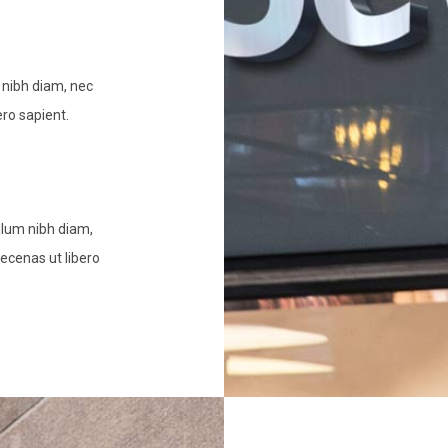
 nibh diam, nec
ero sapient.
lum nibh diam,
aecenas ut libero