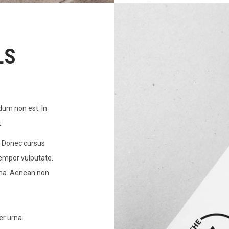
LS
dum non est. In
.
 Donec cursus
tempor vulputate.
urna. Aenean non
er urna.