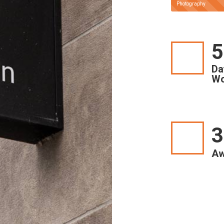
Photography
6
Da
Wo
3
Aw