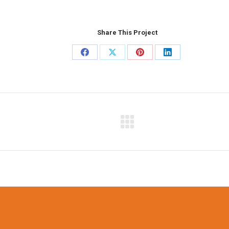
Share This Project
Share
Share
Share
Share
on
on
on
on
Facebook
X
Pinterest
LinkedIn
Next
project: