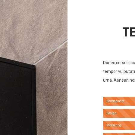
T
Donec cursus sce
tempor vulputate
urna. Aenean non 
Development
Design
Marketing