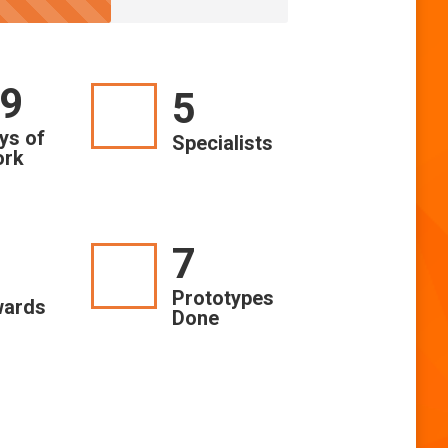
0
5
ys of
Specialists
rk
7
Prototypes
ards
Done