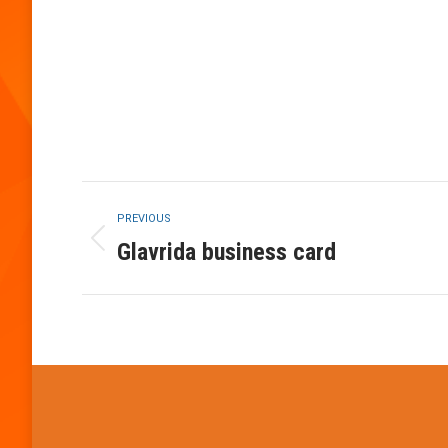
Project
PREVIOUS
navigation
Glavrida business card
Previous
project: