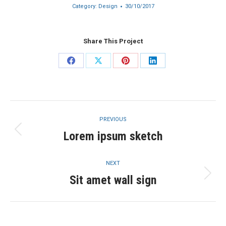
Category:
Design
30/10/2017
Share This Project
Share
Share
Share
Share
on
on
on
on
Facebook
X
Pinterest
LinkedIn
Project
PREVIOUS
navigation
Lorem ipsum sketch
Previous
project:
NEXT
Sit amet wall sign
Next
project: