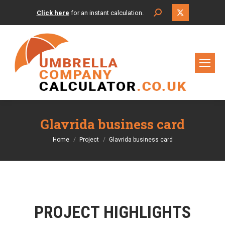
X
Search:
Click here
for an instant calculation.
page
opens
in
new
window
Glavrida business card
You are here:
Home
Project
Glavrida business card
PROJECT HIGHLIGHTS